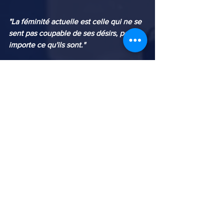
"La féminité actuelle est celle qui ne se 
sent pas coupable de ses désirs, peu 
importe ce qu'ils sont."
Avec un prix Magritte sous le bras, 
l'actrice de Schaerbeek sait séduire non 
seulement la scène belge, mais aussi 
l'univers du cinéma international. 
Virginie Efira est née à Schaerbeek et 
est connue pour les films 
In bed with 
Victoria, Elle, Un amour impossible et 
Bye Bye Morons
, entre autres.
5 mai 1977 , Schaerbeek