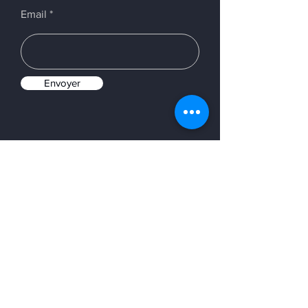
Email
Envoyer
Menu
Accuei
l
Dernières infos
Découvrir 1030
Qui est Quentin ?
FAQ