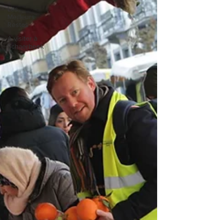
Les
Meilleurs
Restos
A visiter à
Schaerbeek