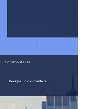
Commentaires
La Laiterie
Kriekebiche
Rédigez un commentaire...