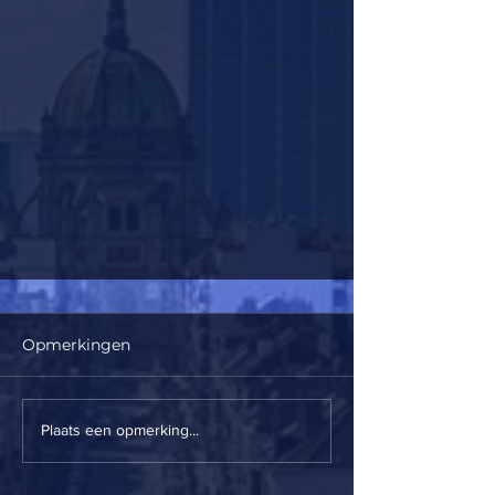
Opmerkingen
Beste wensen!
Plaats een opmerking...