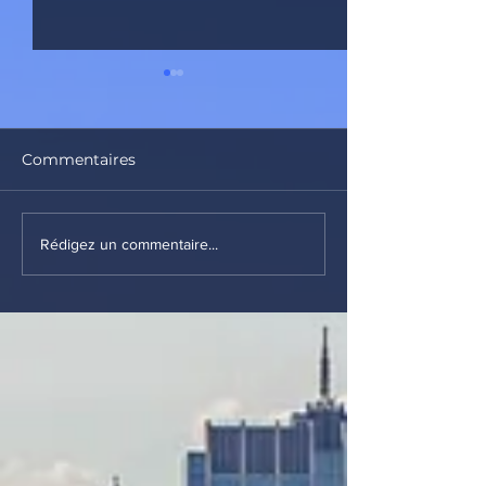
Commentaires
Le Zinneke
Brasserie Coc
Rédigez un commentaire...