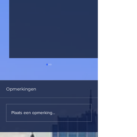
Opmerkingen
Woodee
La Ritournelle
Plaats een opmerking...