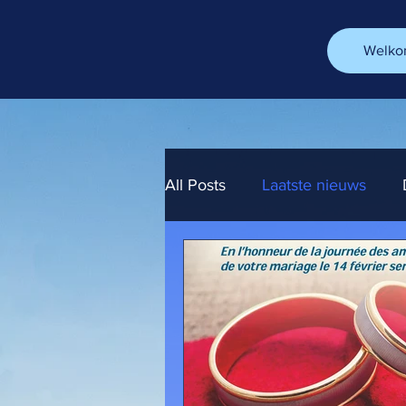
Welko
All Posts
Laatste nieuws
Beste wijnbars in Schaarbee