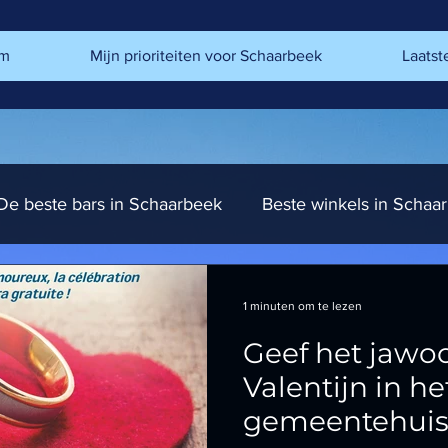
m
Mijn prioriteiten voor Schaarbeek
Laatst
De beste bars in Schaarbeek
Beste winkels in Schaa
k
De beste restaurants van Schaarbeek
Een bez
1 minuten om te lezen
Geef het jawo
Valentijn in he
gemeentehuis