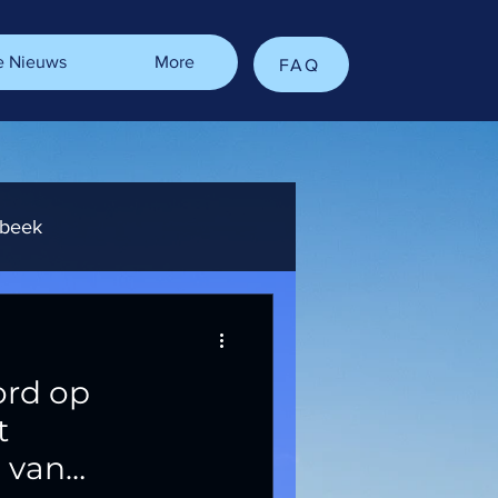
e Nieuws
More
FAQ
rbeek
oek aan Schaarbeek
ord op
t
 van