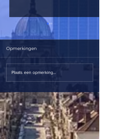
Opmerkingen
Le Zinneke
JB Sushi Bar 
Plaats een opmerking...