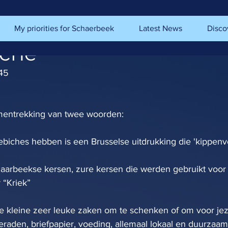
My priorities for Schaerbeek
Latest News
Disco
iche
45
amentrekking van twee woorden:
biches hebben is een Brusselse uitdrukking die 'kippenv
chaarbeekse kersen, zure kersen die werden gebruikt voor 
 “Kriek”
 je kleine zeer leuke zaken om te schenken of om voor jez
ieraden, briefpapier, voeding, allemaal lokaal en duurzaa