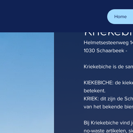
Home
Oct 20, 2022
1 min read
Kriekeb
Helmetsesteenweg 1
1030 Schaarbeek - 
Kriekebiche is de s
KIEKEBICHE: de kieke
betekent.
KRIEK: dit zijn de S
van het bekende bier
Bij Kriekebiche vind
no-waste artikelen, s