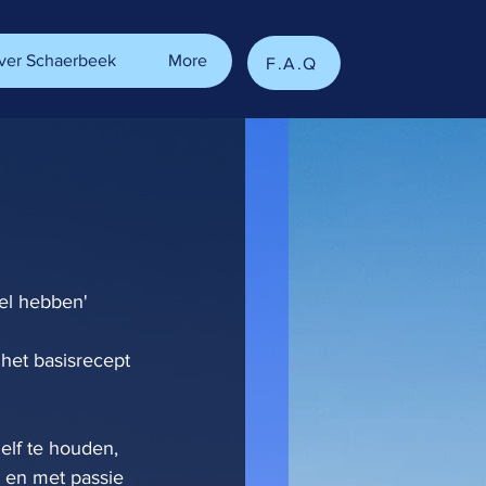
ver Schaerbeek
More
F.A.Q
el hebben' 
het basisrecept 
elf te houden, 
m en met passie 