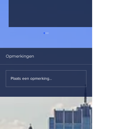
Opmerkingen
Woodee
Kriekebiche
Plaats een opmerking...